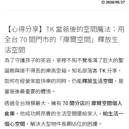
2020/05/27
【心得分享】TK 當爸後的空間魔法：用
全台 70 間門市的「摩爾空間」釋放生
活空間
為了守護孩子的笑容，家裡不知不覺堆滿了巨大的聖
誕樹與捨不得丟的樂高空箱。知名部落客
TK
分享，
如何在經營家庭快樂的同時，仍能
釋放生活空間
，是
當爸後最重要的體悟。
透過全台規模最大、擁有
70 間分店
的
摩爾空間個人
倉庫
，他成功將昂貴的生活空間還給家人，
給生活一
個心空間
，解決大型物件長期佔位的困擾。