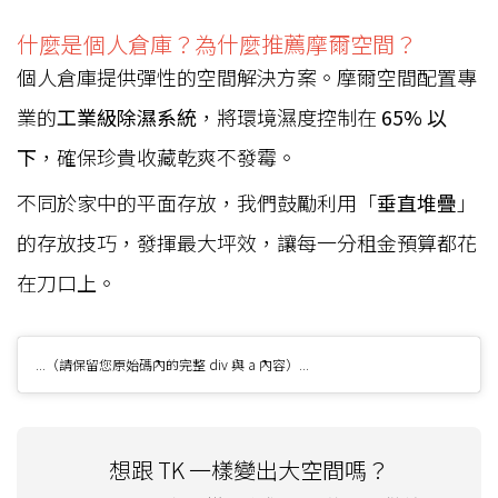
什麼是個人倉庫？為什麼推薦摩爾空間？
個人倉庫
提供彈性的空間解決方案。摩爾空間配置專
業的
工業級除濕系統
，將環境濕度控制在
65% 以
下
，確保珍貴收藏乾爽不發霉。
不同於家中的平面存放，我們鼓勵利用「
垂直堆疊
」
的存放技巧，發揮最大坪效，讓每一分租金預算都花
在刀口上。
...（請保留您原始碼內的完整 div 與 a 內容）...
想跟 TK 一樣變出大空間嗎？