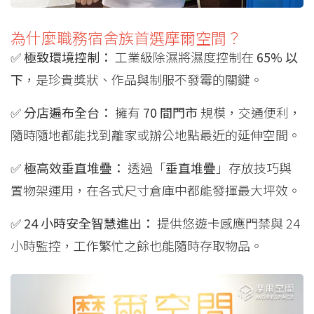
為什麼職務宿舍族首選摩爾空間？
✅
極致環境控制：
工業級除濕將濕度控制在
65% 以
下
，是珍貴獎狀、作品與制服不發霉的關鍵。
✅
分店遍布全台：
擁有
70 間門市
規模，交通便利，
隨時隨地都能找到離家或辦公地點最近的延伸空間。
✅
極高效垂直堆疊：
透過「
垂直堆疊
」存放技巧與
置物架運用，在各式尺寸倉庫中都能發揮最大坪效。
✅
24 小時安全智慧進出：
提供悠遊卡感應門禁與 24
小時監控，工作繁忙之餘也能隨時存取物品。