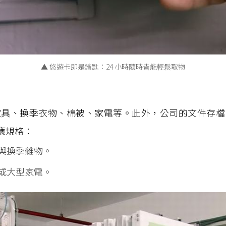
▲ 悠遊卡即是鑰匙：24 小時隨時皆能輕鬆取物
家具、換季衣物、棉被、家電等。此外，公司的文件存檔
應規格：
與換季雜物。
或大型家電。