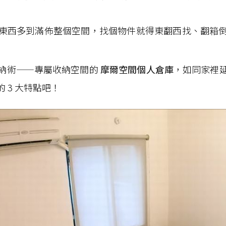
東西多到滿佈整個空間，找個物件就得東翻西找、翻箱
納術——專屬收納空間的
摩爾空間個人倉庫
，如同家裡
 3 大特點吧！