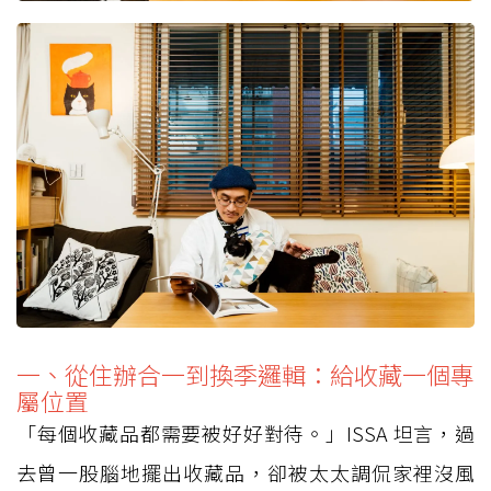
一、從住辦合一到換季邏輯：給收藏一個專
屬位置
「每個收藏品都需要被好好對待。」ISSA 坦言，過
去曾一股腦地擺出收藏品，卻被太太調侃家裡沒風