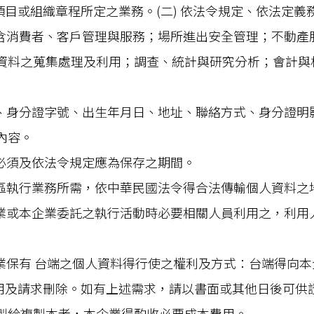
記項目或組織章程所定之業務。(二) 依法令規定、依法定
包含消費者、客戶管理與服務；場所進出安全管理；不動
資料之蒐集處理及利用；調查、統計與研究分析；會計與相
、身分證字號、出生年月日、地址、聯絡方式、身分證明
內容。
必須及依法令規定應為保存之期間。
區執行業務所需，依中華民國法令得合法傳輸個人資料之
業或本企業委託之執行活動時必要相關人員利用之，利用
業保有 台端之個人資料得行使之權利及方式：台端得向
利用及請求刪除。如有上述需求，請以書面或其他日後可供
製給複製本者，本企業得酌收必要成本費用。