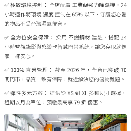
✅
極致環境控制：
全店配置
工業級強力除濕機
，24
小時運作將環境
濕度
控制在
65%
以下，守護您心愛
的物品不受台灣濕氣侵害。
✅
全方位安全保障：
採用
不燃鋼材
建造，搭配 24
小時監視錄影與悠遊卡智慧門禁系統，讓您存取就像
家一樣安心。
✅
100% 直營管理：
截至 2026 年，全台已突破
70
間門市
，品質一致有保障，就近解決您的儲物難題。
✅
彈性多元方案：
提供從 XS 到 XL 多種尺寸選擇，
租期以月為單位，預繳最高享
79 折
優惠。