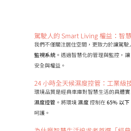
駕駛人的 Smart Living 權
我們不僅關注居住空間，更致力於讓駕駛
監視系統
。透過智慧化的管理與監控，讓 S
安全與權益。
24 小時全天候濕度控管：工業級
環境品質是經典車庫對智慧生活的具體實
濕度控管
。將環境
濕度
控制在
65% 以下
呵護。
為什麼智慧生活追求者首選「經典