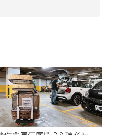
迷你倉庫怎麼選？8 項必看