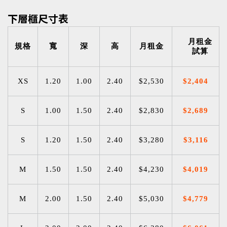
下層櫃尺寸表
半截上層櫃尺寸表
半截下層櫃尺寸表
月租金
規格
寬
深
高
月租金
試算
月租金
月租金
規格
規格
寬
寬
深
深
高
高
月租金
月租金
試算
試算
XS
1.20
1.00
2.40
$2,530
$2,404
寬、深、高的單位為公尺
寬、深、高的單位為公尺
各門市櫃型和價格不盡相同
各門市櫃型和價格不盡相同
S
1.00
1.50
2.40
$2,830
$2,689
參觀採預約制，敬請提前預約
參觀採預約制，敬請提前預約
各櫃型數量有限，如滿租可申請候補
各櫃型數量有限，如滿租可申請候補
S
1.20
1.50
2.40
$3,280
$3,116
僅列出主要櫃型，更多尺寸請來電或加LINE洽詢
僅列出主要櫃型，更多尺寸請來電或加LINE洽詢
M
1.50
1.50
2.40
$4,230
$4,019
不知如何選擇？櫃型諮詢 >
不知如何選擇？櫃型諮詢 >
M
2.00
1.50
2.40
$5,030
$4,779