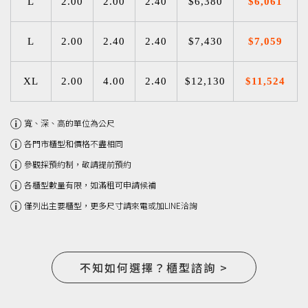
L
2.00
2.00
2.40
$6,380
$6,061
L
2.00
2.40
2.40
$7,430
$7,059
XL
2.00
4.00
2.40
$12,130
$11,524
寬、深、高的單位為公尺
各門市櫃型和價格不盡相同
參觀採預約制，敬請提前預約
各櫃型數量有限，如滿租可申請候補
僅列出主要櫃型，更多尺寸請來電或加LINE洽詢
不知如何選擇？櫃型諮詢 >