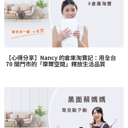
例
｜
個
人
倉
【心得分享】Nancy 的倉庫淘寶記：用全台
70 間門市的「摩爾空間」釋放生活品質
庫
與
迷
你
倉