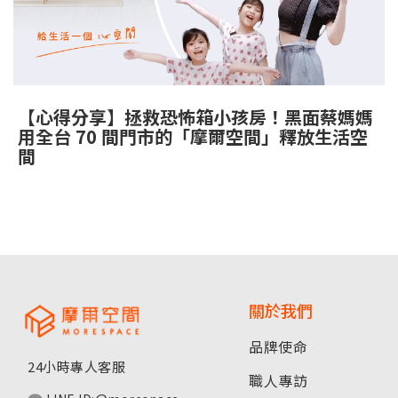
真
實
評
【心得分享】拯救恐怖箱小孩房！黑面蔡媽媽
用全台 70 間門市的「摩爾空間」釋放生活空
價
間
分
享
關於我們
品牌使命
24小時專人客服
職人專訪