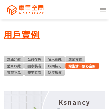
摩
用戶實例
爾
空
倉庫介紹
公司存貨
名人網紅
居家佈置
間
愛車收藏
搬家裝潢
收納技巧
給生活一個心空間
蒐藏物品
親子家庭
防疫房疫
用
戶
實